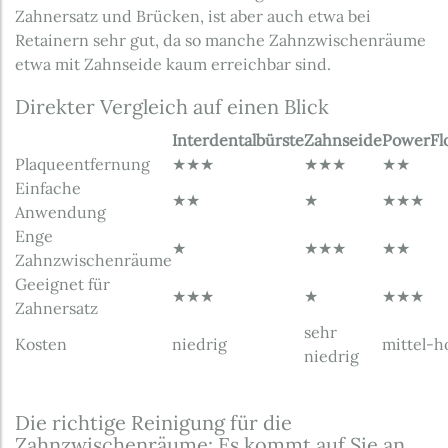
Zahnersatz und Brücken, ist aber auch etwa bei
Retainern sehr gut, da so manche Zahnzwischenräume
etwa mit Zahnseide kaum erreichbar sind.
Direkter Vergleich auf einen Blick
Interdentalbürste
Zahnseide
PowerFl
Plaqueentfernung
★★★
★★★
★★
Einfache
★★
★
★★★
Anwendung
Enge
★
★★★
★★
Zahnzwischenräume
Geeignet für
★★★
★
★★★
Zahnersatz
sehr
Kosten
niedrig
mittel-h
niedrig
Die richtige Reinigung für die
Zahnzwischenräume: Es kommt auf Sie an