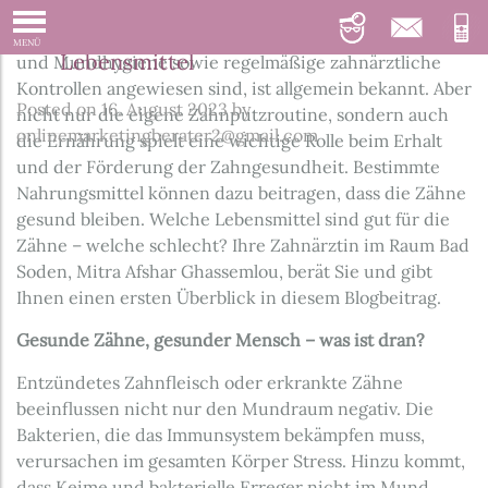
Lebensmittel für Mundgesundheit
Dass gesunde Zähne auf eine konsequente Zahnpflege
MENÜ
Lebensmittel
und Mundhygiene sowie regelmäßige zahnärztliche
Kontrollen angewiesen sind, ist allgemein bekannt. Aber
Posted on
16. August 2023
by
nicht nur die eigene Zahnputzroutine, sondern auch
onlinemarketingberater2@gmail.com
die Ernährung spielt eine wichtige Rolle beim Erhalt
und der Förderung der Zahngesundheit. Bestimmte
Nahrungsmittel können dazu beitragen, dass die Zähne
gesund bleiben. Welche Lebensmittel sind gut für die
Zähne – welche schlecht? Ihre Zahnärztin im Raum Bad
Soden, Mitra Afshar Ghassemlou, berät Sie und gibt
Ihnen einen ersten Überblick in diesem Blogbeitrag.
Gesunde Zähne, gesunder Mensch – was ist dran?
Entzündetes Zahnfleisch oder erkrankte Zähne
beeinflussen nicht nur den Mundraum negativ. Die
Bakterien, die das Immunsystem bekämpfen muss,
verursachen im gesamten Körper Stress. Hinzu kommt,
dass Keime und bakterielle Erreger nicht im Mund