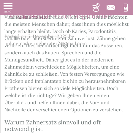
Zahnersatz: festsitzend oder herausnehmbar
Ein gesundes Gebiss ist ein Symbol für Gesundheit,
MENÜ
– wir beraten Sie zu den Möglichkeiten
Zahnersatz
Vitalität und Lebensfreude. Nicht ohne Grund möchten
die meisten Menschen daher, dass ihnen dies möglichst
lange erhalten bleibt. Doch ob Karies, Parodontitis,
Posted on
5. Dezember 2025
by
Unfälle oder altersbedingter Zahnverlust: Zähne gehen
onlinemarketingberater2@gmail.com
verloren. Dies beeinträchtigt nicht nur das Aussehen,
sondern auch das Kauen, Sprechen und die
Mundgesundheit. Daher gibt es in der modernen
Zahnmedizin verschiedene Möglichkeiten, um eine
Zahnlücke zu schließen. Von festen Versorgungen wie
Brücken und Implantaten bis hin zu herausnehmbaren
Prothesen bieten sich so viele Möglichkeiten. Doch
welche ist die richtige? Wir geben Ihnen einen
Überblick und helfen Ihnen dabei, die Vor- und
Nachteile der verschiedenen Optionen zu verstehen.
Warum Zahnersatz sinnvoll und oft
notwendig ist