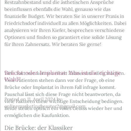
Restzahnbestand und die ästhetischen Ansprüche
beeinflussen ebenfalls die Wahl, genauso wie das
finanzielle Budget. Wir beraten Sie in unserer Praxis in
Friedrichsdorf individuell zu allen Möglichkeiten. Dabei
analysieren wir Ihren Kiefer, besprechen verschiedene
Optionen und finden so garantiert eine solide Lösung
für Ihren Zahnersatz. Wir beraten Sie gerne!
Brücke oder Implantat: Was ist die richtige
Viele Faktoren können einen Zahnersatz nötig machen.
Wahl?
Viele Patienten stehen dann vor der Frage, ob eine
Brücke oder Implantat in ihrem Fall infrage kommt.
Pauschal lässt sich diese Frage nicht beantworten, da
Posted on
11. April 2024
by
viele Faktoren diese wichtige Entscheidung bedingen.
onlinemarketingberater2@gmail.com
Beide stellen optisch ein volles Gebiss wieder her und
ermöglichen die Kaufunktion.
Die Brücke: der Klassiker